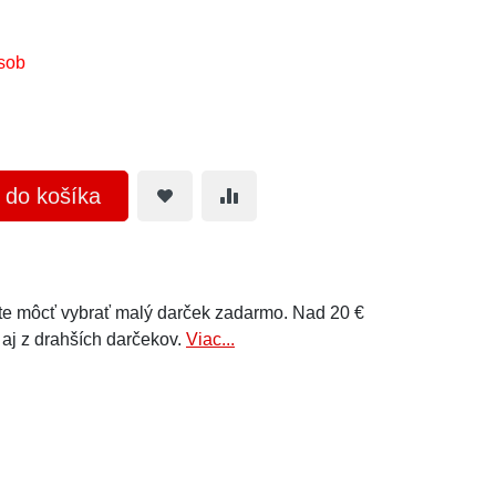
sob
ť do košíka
e môcť vybrať malý darček zadarmo. Nad 20 €
 aj z drahších darčekov.
Viac...