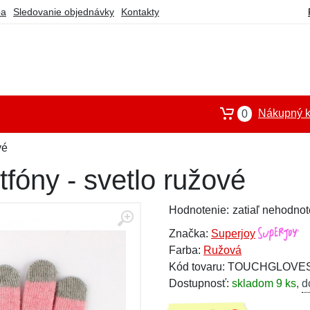
ba
Sledovanie objednávky
Kontakty
Nákupný k
0
vé
fóny - svetlo ružové
Hodnotenie:
zatiaľ nehodnot
Značka:
Superjoy
Farba:
Ružová
Kód tovaru: TOUCHGLOVE
Dostupnosť:
skladom 9 ks
,
d