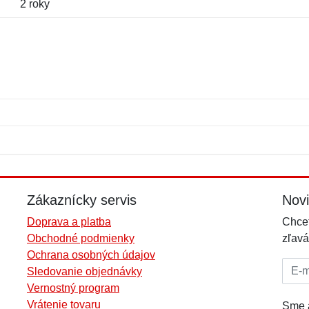
2 roky
Meno:
E-mail:
*
*
E-mail:
*
Zákaznícky servis
Nov
Doprava a platba
Chcet
Obchodné podmienky
zľavá
Ochrana osobných údajov
E-mai
Sledovanie objednávky
Vernostný program
Vrátenie tovaru
Sme a