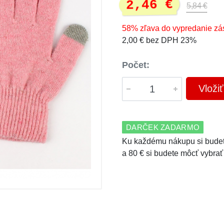
2,46 €
5,84 €
58% zľava do vypredanie zá
2,00 € bez DPH 23%
Počet:
Vloži
DARČEK ZADARMO
Ku každému nákupu si budet
a 80 € si budete môcť vybrať