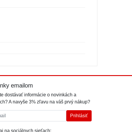
inky emailom
e dostávať informácie o novinkách a
ch? A navyše 3% zľavu na váš prvý nákup?
l:
Prihlásiť
j na sociálnych sieťach: