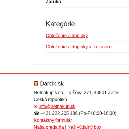
Záruka
Kategórie
Oblečenie a doplnky
Oblečenie a doplnky
Rukavice
Nová recenzia
Nová otázka
Hodnotenie:
Meno:
*
*
Darcik.sk
Netnakup s.r.o., Tyršova 271, 43801 Žatec,
Česká republika
Správa
Správa
*
*
✉
info@netnakup.sk
☎ +421 222 205 186 (Po-Pi 8:00-16:30)
Kontaktný formulár
Naša predajňa
|
Náš výdajný box