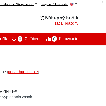
Prihlásenie/Registrácia
Krajina:
Slovensko
Nákupný košík
zatiaľ prázdny
ošík
Obľúbené
Porovnanie
0
0
ené (
pridať hodnotenie
)
S-PINK1-X
o vypredania zásob