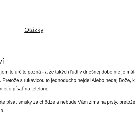
Otázky
ví
jom to určite pozná - a že takých ľudí v dnešnej dobe nie je mál
vor. Pretože s rukavicou to jednoducho nejde! Alebo nedaj Bože, 
 niečo písať na telefóne.
ete písať smsky za chôdze a nebude Vám zima na prsty, pretože
ja.