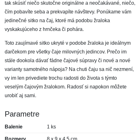
tak skúsiť niečo skutočne originálne a neočakávané, niečo,
čím pobavíte seba a prekvapíte návštevy. Ponúkame vám
jedinečné sitko na čaj, ktoré má podobu žraloka
vyskakujúceho z hrnčeka či pohára.
Toto zaujímavé sitko ukryté v podobe žraloka je ideálnym
darčekom pre všetky čaje milovných jedincov. Prečo im
stále dookola dávať fádne čajové súpravy či nové a nové
varianty samotného nápoja? Na chuti čaju sa nič nezmení,
vy im len privediete trochu radosti do života s týmto
veselým čajovým žralokom. Radosť si napokon môžete
urobiť aj sami.
Parametre
Balenie
1 ks
Rozmery
8 x 9 x 4,5 cm