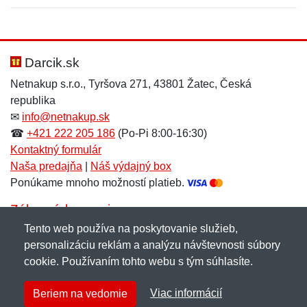
Nová recenzia
Nová otázka
Hodnotenie:
Meno:
*
*
Darcik.sk
Netnakup s.r.o., Tyršova 271, 43801 Žatec, Česká
republika
Meno:
E-mail:
*
*
✉
info@netnakup.sk
☎
+421 222 205 186
(Po-Pi 8:00-16:30)
Kontaktný formulár
Naša predajňa
|
Náš výdajný box
E-mail:
*
Ponúkame mnoho možností platieb.
Správa
*
Zákaznícky servis
Tento web používa na poskytovanie služieb,
Novinky emailom
personalizáciu reklám a analýzu návštevnosti súbory
Správa
*
cookie. Používaním tohto webu s tým súhlasíte.
Copyright © 2007-2026 (19 rokov s vami)
Netnakup.sk
&
Viac informácií
Beriem na vedomie
NetIQ
. Všetky práva vyhradené.