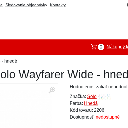
ba
Sledovanie objednávky
Kontakty
Nákupný k
0
 - hnedé
Solo Wayfarer Wide - hne
Hodnotenie:
zatiaľ nehodnot
Značka:
Solo
Farba:
Hnedá
Kód tovaru: 2206
Dostupnosť:
nedostupné