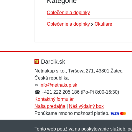
Kategórie
Oblečenie a doplnky
Oblečenie a doplnky
Okuliare
Nová recenzia
Nová otázka
Hodnotenie:
Meno:
*
*
Darcik.sk
Netnakup s.r.o., Tyršova 271, 43801 Žatec,
Česká republika
Správa
Správa
*
*
✉
info@netnakup.sk
☎ +421 222 205 186 (Po-Pi 8:00-16:30)
Kontaktný formulár
Naša predajňa
|
Náš výdajný box
Ponúkame mnoho možností platieb.
Tento web používa na poskytovanie služieb, pe