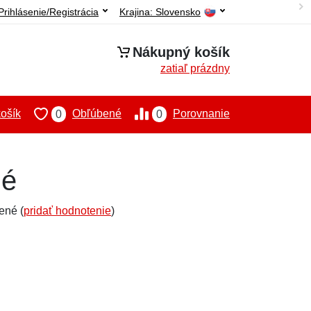
Prihlásenie/Registrácia
Krajina:
Slovensko
Nákupný košík
zatiaľ prázdny
ošík
Obľúbené
Porovnanie
0
0
dé
ené (
pridať hodnotenie
)