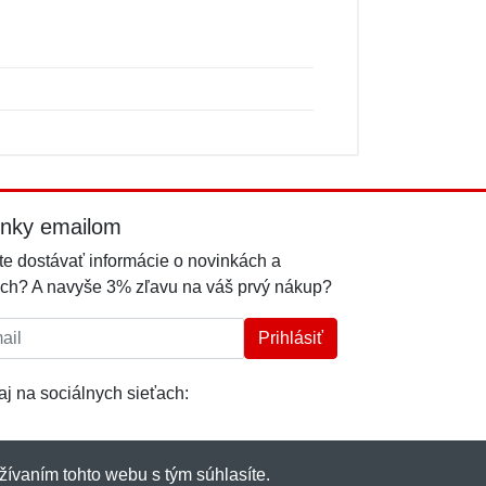
inky emailom
e dostávať informácie o novinkách a
ch? A navyše 3% zľavu na váš prvý nákup?
l:
Prihlásiť
j na sociálnych sieťach:
žívaním tohto webu s tým súhlasíte.