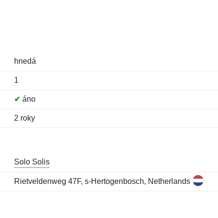
hnedá
1
✔
áno
2 roky
Solo Solis
Rietveldenweg 47F, s-Hertogenbosch, Netherlands