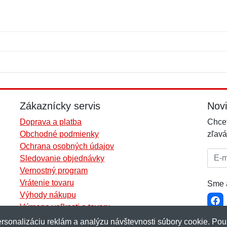
Meno:
E-mail:
*
*
E-mail:
*
Zákaznícky servis
Nov
Doprava a platba
Chcet
Obchodné podmienky
zľavá
Ochrana osobných údajov
E-mai
Sledovanie objednávky
Vernostný program
Vrátenie tovaru
Sme a
Výhody nákupu
Výmena veľkosti a tovaru
Viac informácií...
rsonalizáciu reklám a analýzu návštevnosti súbory cookie. Pou