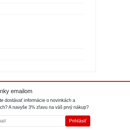
inky emailom
e dostávať informácie o novinkách a
ch? A navyše 3% zľavu na váš prvý nákup?
l:
Prihlásiť