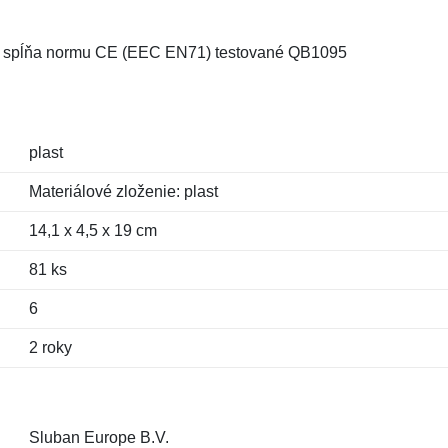
C, spĺňa normu CE (EEC EN71) testované QB1095
plast
Materiálové zloženie: plast
14,1 x 4,5 x 19 cm
81 ks
6
2 roky
Sluban Europe B.V.