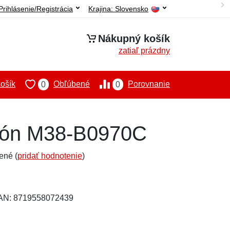
Prihlásenie/Registrácia
Krajina:
Slovensko
Nákupný košík
zatiaľ prázdny
ošík
Obľúbené
Porovnanie
0
0
alón M38-B0970C
ené (
pridať hodnotenie
)
EAN: 8719558072439