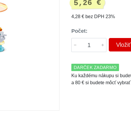
5,26 €
4,28 € bez DPH 23%
Počet:
Vloži
DARČEK ZADARMO
Ku každému nákupu si budet
a 80 € si budete môcť vybrať