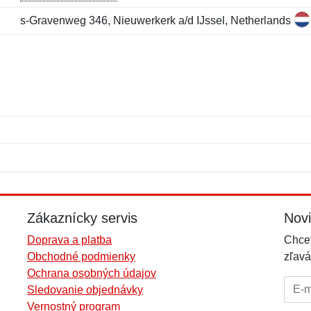
s-Gravenweg 346, Nieuwerkerk a/d IJssel, Netherlands
Meno:
E-mail:
*
*
E-mail:
*
Zákaznícky servis
Nov
Doprava a platba
Chcet
Obchodné podmienky
zľavá
Ochrana osobných údajov
E-mai
Sledovanie objednávky
Vernostný program