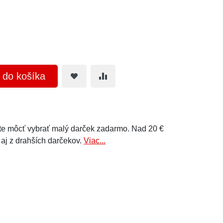
ť do košíka
e môcť vybrať malý darček zadarmo. Nad 20 €
 aj z drahších darčekov.
Viac...