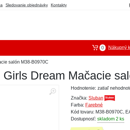
ba
Sledovanie objednávky
Kontakty
Nákupný k
0
acie salón M38-B0970C
n Girls Dream Mačacie s
Hodnotenie:
zatiaľ nehodnot
Značka:
Sluban
Farba:
Farebné
Kód tovaru: M38-B0970C, 
Dostupnosť:
skladom 2 ks