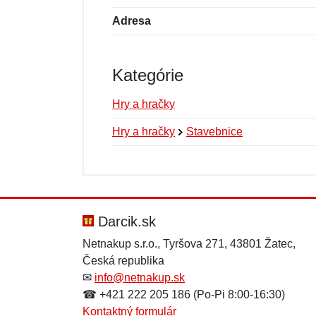
Adresa
Kategórie
Hry a hračky
Hry a hračky
Stavebnice
Nová recenzia
Nová otázka
Hodnotenie:
Meno:
*
*
Darcik.sk
Netnakup s.r.o., Tyršova 271, 43801 Žatec,
Česká republika
Správa
Správa
*
*
✉
info@netnakup.sk
☎ +421 222 205 186 (Po-Pi 8:00-16:30)
Kontaktný formulár