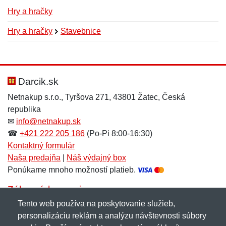
Hry a hračky
Hry a hračky
Stavebnice
Nová recenzia
Nová otázka
Hodnotenie:
Meno:
*
*
Darcik.sk
Netnakup s.r.o., Tyršova 271, 43801 Žatec, Česká
republika
Meno:
E-mail:
*
*
✉
info@netnakup.sk
☎
+421 222 205 186
(Po-Pi 8:00-16:30)
Kontaktný formulár
Naša predajňa
|
Náš výdajný box
E-mail:
*
Ponúkame mnoho možností platieb.
Správa
*
Zákaznícky servis
Tento web používa na poskytovanie služieb,
Novinky emailom
personalizáciu reklám a analýzu návštevnosti súbory
Správa
*