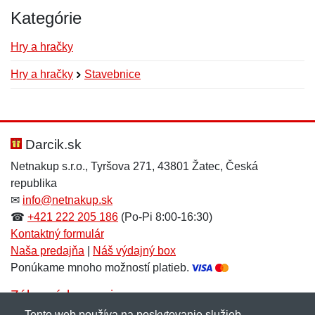
Kategórie
Hry a hračky
Hry a hračky
Stavebnice
Nová recenzia
Nová otázka
Hodnotenie:
Meno:
*
*
Darcik.sk
Netnakup s.r.o., Tyršova 271, 43801 Žatec, Česká
republika
Meno:
E-mail:
*
*
✉
info@netnakup.sk
☎
+421 222 205 186
(Po-Pi 8:00-16:30)
Kontaktný formulár
Naša predajňa
|
Náš výdajný box
E-mail:
*
Ponúkame mnoho možností platieb.
Správa
*
Zákaznícky servis
Tento web používa na poskytovanie služieb,