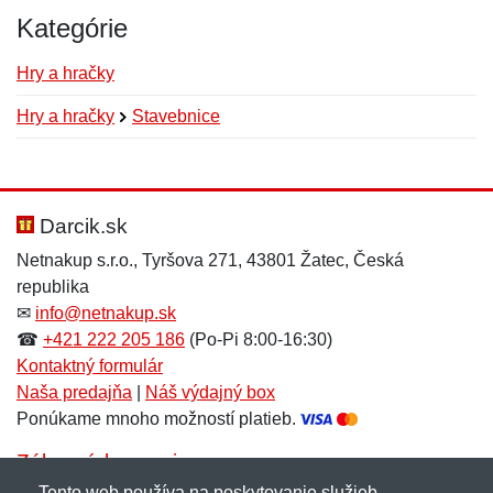
Kategórie
Hry a hračky
Hry a hračky
Stavebnice
Nová recenzia
Nová otázka
Hodnotenie:
Meno:
*
*
Darcik.sk
Netnakup s.r.o., Tyršova 271, 43801 Žatec, Česká
republika
Meno:
E-mail:
*
*
✉
info@netnakup.sk
☎
+421 222 205 186
(Po-Pi 8:00-16:30)
Kontaktný formulár
Naša predajňa
|
Náš výdajný box
E-mail:
*
Ponúkame mnoho možností platieb.
Správa
*
Zákaznícky servis
Tento web používa na poskytovanie služieb,