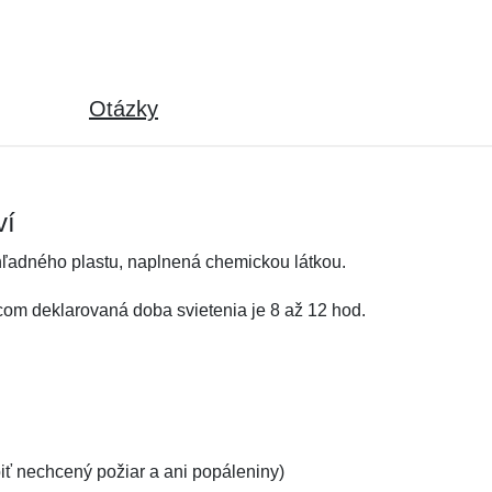
Otázky
ví
hľadného plastu, naplnená chemickou látkou.
om deklarovaná doba svietenia je 8 až 12 hod.
ť nechcený požiar a ani popáleniny)