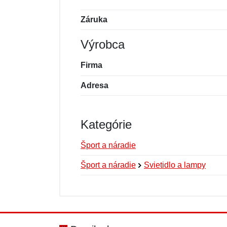
Záruka
Výrobca
Firma
Adresa
Kategórie
Šport a náradie
Šport a náradie
Svietidlo a lampy
Nová recenzia
Nová otázka
Hodnotenie:
Meno:
*
*