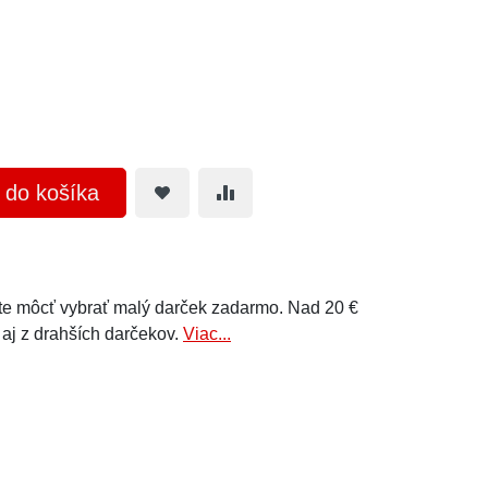
ť do košíka
e môcť vybrať malý darček zadarmo. Nad 20 €
 aj z drahších darčekov.
Viac...