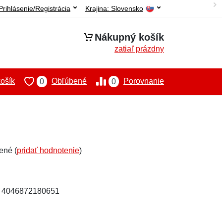
Prihlásenie/Registrácia
Krajina:
Slovensko
Nákupný košík
zatiaľ prázdny
ošík
Obľúbené
Porovnanie
0
0
ené (
pridať hodnotenie
)
: 4046872180651