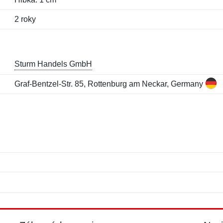
2 roky
Sturm Handels GmbH
Graf-Bentzel-Str. 85, Rottenburg am Neckar, Germany
Meno:
E-mail:
*
*
E-mail:
*