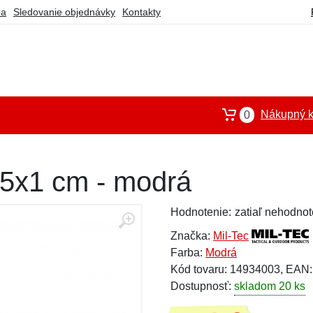
ba
Sledovanie objednávky
Kontakty
Nákupný k
0
15x1 cm - modrá
Hodnotenie:
zatiaľ nehodnot
Značka:
Mil-Tec
Farba:
Modrá
Kód tovaru: 14934003, EAN
Dostupnosť:
skladom 20 ks