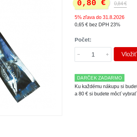
0,80 €
0,84 €
5% zľava do 31.8.2026
0,65 € bez DPH 23%
Počet:
Vloži
DARČEK ZADARMO
Ku každému nákupu si budet
a 80 € si budete môcť vybrať