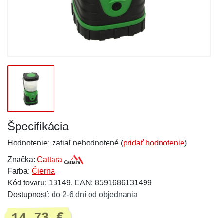
Špecifikácia
Hodnotenie:
zatiaľ nehodnotené (
pridať hodnotenie
)
Značka:
Cattara
Farba:
Čierna
Kód tovaru: 13149, EAN: 8591686131499
Dostupnosť:
do 2-6 dní od objednania
14,73 €