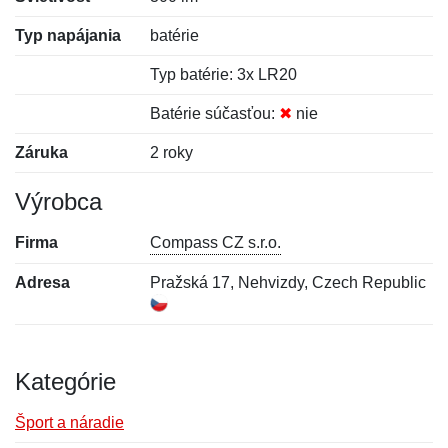
Typ napájania
batérie
Typ batérie: 3x LR20
Batérie súčasťou:
✖
nie
Záruka
2 roky
Výrobca
Firma
Compass CZ s.r.o.
Adresa
Pražská 17, Nehvizdy, Czech Republic
Kategórie
Šport a náradie