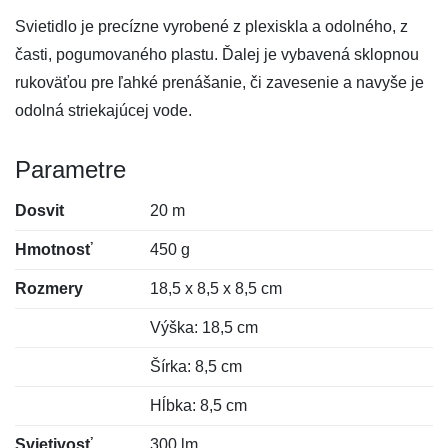
Svietidlo je precízne vyrobené z plexiskla a odolného, z
časti, pogumovaného plastu. Ďalej je vybavená sklopnou
rukoväťou pre ľahké prenášanie, či zavesenie a navyše je
odolná striekajúcej vode.
Parametre
Dosvit
20 m
Hmotnosť
450 g
Rozmery
18,5 x 8,5 x 8,5 cm
Výška: 18,5 cm
Šírka: 8,5 cm
Hĺbka: 8,5 cm
Svietivosť
300 lm