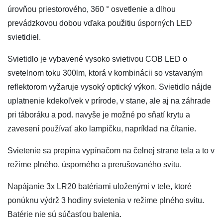
úrovňou priestorového, 360 ° osvetlenie a dlhou
prevádzkovou dobou vďaka použitiu úsporných LED
svietidiel.
Svietidlo je vybavené vysoko svietivou COB LED o
svetelnom toku 300lm, ktorá v kombinácii so vstavaným
reflektorom vyžaruje vysoký optický výkon. Svietidlo nájde
uplatnenie kdekoľvek v prírode, v stane, ale aj na záhrade
pri táboráku a pod. navyše je možné po sňatí krytu a
zavesení používať ako lampičku, napríklad na čítanie.
Svietenie sa prepína vypínačom na čelnej strane tela a to v
režime plného, úsporného a prerušovaného svitu.
Napájanie 3x LR20 batériami uloženými v tele, ktoré
ponúknu výdrž 3 hodiny svietenia v režime plného svitu.
Batérie nie sú súčasťou balenia.