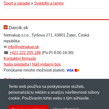
Šport a náradie
Svietidlo a lampy
Nová recenzia
Nová otázka
Hodnotenie:
Meno:
*
*
Darcik.sk
Netnakup s.r.o., Tyršova 271, 43801 Žatec, Česká
republika
Meno:
E-mail:
*
*
✉
info@netnakup.sk
☎
+421 222 205 186
(Po-Pi 8:00-16:30)
Kontaktný formulár
Naša predajňa
|
Náš výdajný box
E-mail:
*
Ponúkame mnoho možností platieb.
Správa
*
Zákaznícky servis
Tento web používa na poskytovanie služieb,
Novinky emailom
personalizáciu reklám a analýzu návštevnosti súbory
Správa
*
cookie. Používaním tohto webu s tým súhlasíte.
Copyright © 2007-2026 (19 rokov s vami)
Netnakup.sk
&