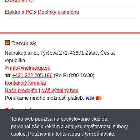
Elektro a PC
Doplnky k telefónu
Nová recenzia
Nová otázka
Hodnotenie:
Meno:
*
*
Darcik.sk
Netnakup s.r.o., Tyršova 271, 43801 Žatec, Česká
republika
Meno:
E-mail:
*
*
✉
info@netnakup.sk
☎
+421 222 205 186
(Po-Pi 8:00-16:30)
Kontaktný formulár
Naša predajňa
|
Náš výdajný box
E-mail:
*
Ponúkame mnoho možností platieb.
Správa
*
Zákaznícky servis
Tento web používa na poskytovanie služieb,
Novinky emailom
personalizáciu reklám a analýzu návštevnosti súbory
Správa
*
cookie. Používaním tohto webu s tým súhlasíte.