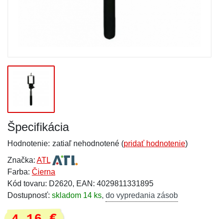
Špecifikácia
Hodnotenie:
zatiaľ nehodnotené (
pridať hodnotenie
)
Značka:
ATL
Farba:
Čierna
Kód tovaru: D2620, EAN: 4029811331895
Dostupnosť:
skladom 14 ks
,
do vypredania zásob