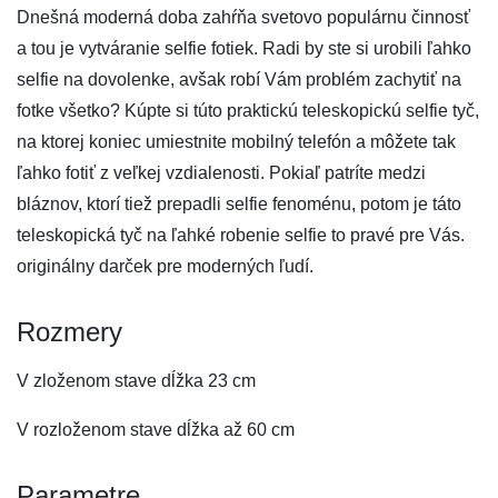
Dnešná moderná doba zahŕňa svetovo populárnu činnosť
a tou je vytváranie selfie fotiek. Radi by ste si urobili ľahko
selfie na dovolenke, avšak robí Vám problém zachytiť na
fotke všetko? Kúpte si túto praktickú teleskopickú selfie tyč,
na ktorej koniec umiestnite mobilný telefón a môžete tak
ľahko fotiť z veľkej vzdialenosti. Pokiaľ patríte medzi
bláznov, ktorí tiež prepadli selfie fenoménu, potom je táto
teleskopická tyč na ľahké robenie selfie to pravé pre Vás.
originálny darček pre moderných ľudí.
Rozmery
V zloženom stave dĺžka 23 cm
V rozloženom stave dĺžka až 60 cm
Parametre