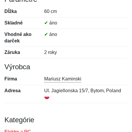
Dĺžka
60 cm
Skladné
✔
áno
Vhodné ako
✔
áno
darček
Záruka
2 roky
Výrobca
Firma
Mariusz Kaminski
Adresa
Ul. Jagiellonska 15/7, Bytom, Poland
Kategórie
Elektro a PC