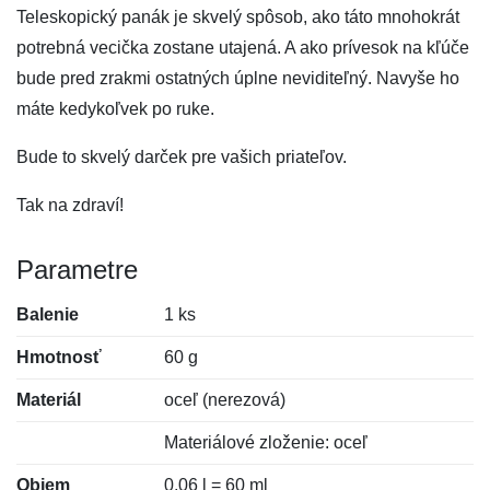
Teleskopický panák je skvelý spôsob, ako táto mnohokrát
potrebná vecička zostane utajená. A ako prívesok na kľúče
bude pred zrakmi ostatných úplne neviditeľný. Navyše ho
máte kedykoľvek po ruke.
Bude to skvelý darček pre vašich priateľov.
Tak na zdraví!
Parametre
Balenie
1 ks
Hmotnosť
60 g
Materiál
oceľ (nerezová)
Materiálové zloženie: oceľ
Objem
0,06 l = 60 ml