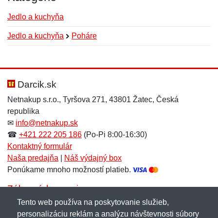
Jedlo a kuchyňa
Jedlo a kuchyňa
Poháre
Nová recenzia
Nová otázka
Hodnotenie:
Meno:
*
*
Darcik.sk
Netnakup s.r.o., Tyršova 271, 43801 Žatec, Česká
republika
Meno:
E-mail:
*
*
✉
info@netnakup.sk
☎
+421 222 205 186
(Po-Pi 8:00-16:30)
Kontaktný formulár
Naša predajňa
|
Náš výdajný box
E-mail:
*
Ponúkame mnoho možností platieb.
Správa
*
Zákaznícky servis
Tento web používa na poskytovanie služieb,
Novinky emailom
personalizáciu reklám a analýzu návštevnosti súbory
Správa
*