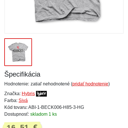
Špecifikácia
Hodnotenie:
zatiaľ nehodnotené (
pridať hodnotenie
)
Značka:
Hybris
Farba:
Sivá
Kód tovaru: ABI-1-BECK006-H85-3-HG
Dostupnosť:
skladom 1 ks
16,51 €