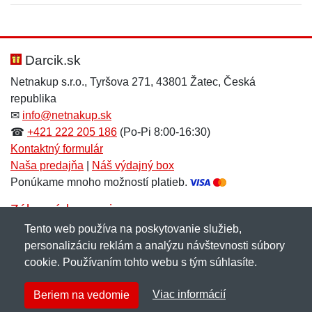
Nová recenzia
Nová otázka
Hodnotenie:
Meno:
*
*
Darcik.sk
Netnakup s.r.o., Tyršova 271, 43801 Žatec, Česká
republika
Meno:
E-mail:
*
*
✉
info@netnakup.sk
☎
+421 222 205 186
(Po-Pi 8:00-16:30)
Kontaktný formulár
Naša predajňa
|
Náš výdajný box
E-mail:
*
Ponúkame mnoho možností platieb.
Správa
*
Zákaznícky servis
Tento web používa na poskytovanie služieb,
Novinky emailom
personalizáciu reklám a analýzu návštevnosti súbory
Správa
*
cookie. Používaním tohto webu s tým súhlasíte.
Copyright © 2007-2026 (19 rokov s vami)
Netnakup.sk
&
Viac informácií
Beriem na vedomie
NetIQ
. Všetky práva vyhradené.