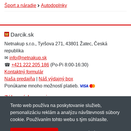
Šport a náradie
Autodoplnky
Nová recenzia
Nová otázka
Hodnotenie:
Meno:
*
*
Darcik.sk
Netnakup s.r.o., Tyršova 271, 43801 Žatec, Česká
republika
Meno:
E-mail:
*
*
✉
info@netnakup.sk
☎
+421 222 205 186
(Po-Pi 8:00-16:30)
Kontaktný formulár
Naša predajňa
|
Náš výdajný box
E-mail:
*
Ponúkame mnoho možností platieb.
Správa
*
Zákaznícky servis
Tento web používa na poskytovanie služieb,
Novinky emailom
personalizáciu reklám a analýzu návštevnosti súbory
Správa
*
cookie. Používaním tohto webu s tým súhlasíte.