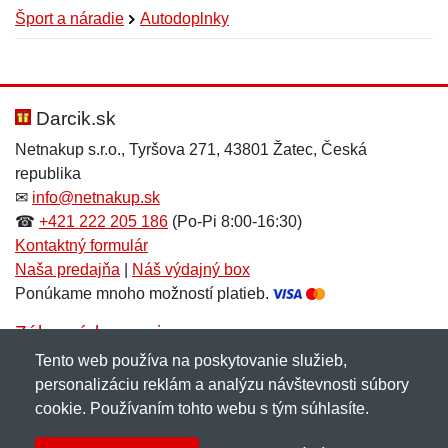
Šport a náradie
Autodoplnky
Nová recenzia
Nová otázka
Hodnotenie:
Meno:
*
*
Darcik.sk
Netnakup s.r.o., Tyršova 271, 43801 Žatec, Česká
republika
Meno:
E-mail:
*
*
✉
info@netnakup.sk
☎
+421 222 205 186
(Po-Pi 8:00-16:30)
Kontaktný formulár
Naša predajňa
|
Náš výdajný box
E-mail:
*
Ponúkame mnoho možností platieb.
Správa
*
Zákaznícky servis
Tento web používa na poskytovanie služieb,
Novinky emailom
personalizáciu reklám a analýzu návštevnosti súbory
Správa
*
cookie. Používaním tohto webu s tým súhlasíte.