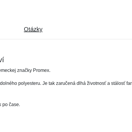
Otázky
ví
nemeckej značky Promex.
olného polyesteru. Je tak zaručená dlhá životnosť a stálosť far
k po čase.