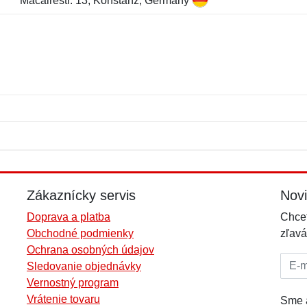
Macairestr. 13, Konstanz, Germany
Meno:
E-mail:
*
*
E-mail:
*
Zákaznícky servis
Nov
Doprava a platba
Chcet
Obchodné podmienky
zľavá
Ochrana osobných údajov
E-mai
Sledovanie objednávky
Vernostný program
Vrátenie tovaru
Sme a