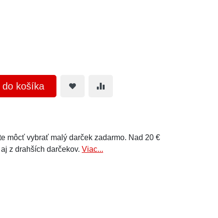
ť do košíka
e môcť vybrať malý darček zadarmo. Nad 20 €
 aj z drahších darčekov.
Viac...