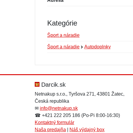
Adresa
Kategórie
Šport a náradie
Šport a náradie
Autodoplnky
Nová recenzia
Nová otázka
Hodnotenie:
Meno:
*
*
Darcik.sk
Netnakup s.r.o., Tyršova 271, 43801 Žatec,
Česká republika
Správa
Správa
*
*
✉
info@netnakup.sk
☎ +421 222 205 186 (Po-Pi 8:00-16:30)
Kontaktný formulár
Naša predajňa
|
Náš výdajný box