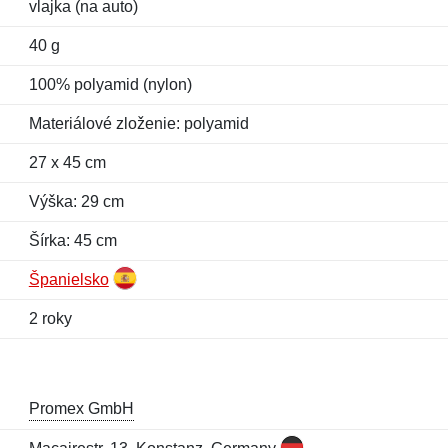
vlajka (na auto)
40 g
100% polyamid (nylon)
Materiálové zloženie: polyamid
27 x 45 cm
Výška: 29 cm
Šírka: 45 cm
Španielsko
2 roky
Promex GmbH