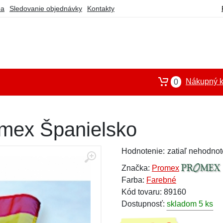
ba
Sledovanie objednávky
Kontakty
Nákupný k
0
omex Španielsko
Hodnotenie:
zatiaľ nehodnot
Značka:
Promex
Farba:
Farebné
Kód tovaru: 89160
Dostupnosť:
skladom 5 ks