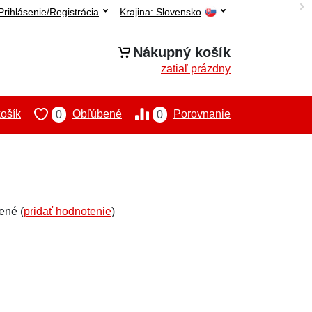
Prihlásenie/Registrácia
Krajina:
Slovensko
Nákupný košík
zatiaľ prázdny
ošík
Obľúbené
Porovnanie
0
0
ené (
pridať hodnotenie
)