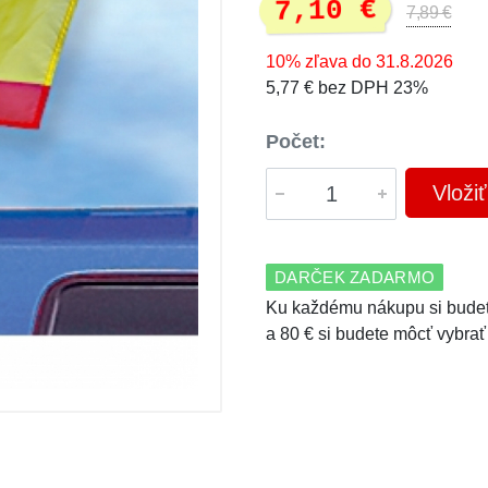
7,10 €
7,89 €
10% zľava do 31.8.2026
5,77 € bez DPH 23%
Počet:
Vloži
DARČEK ZADARMO
Ku každému nákupu si budet
a 80 € si budete môcť vybrať