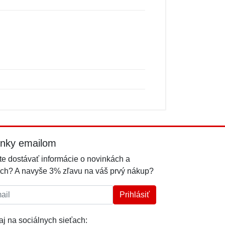
inky emailom
e dostávať informácie o novinkách a
ch? A navyše 3% zľavu na váš prvý nákup?
l:
Prihlásiť
j na sociálnych sieťach: