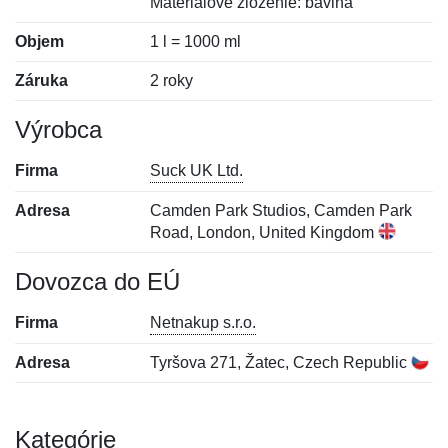
Materiálové zloženie: bavlna
Objem
1 l = 1000 ml
Záruka
2 roky
Výrobca
Firma
Suck UK Ltd.
Adresa
Camden Park Studios, Camden Park
Road, London, United Kingdom
Dovozca do EÚ
Firma
Netnakup s.r.o.
Adresa
Tyršova 271, Žatec, Czech Republic
Kategórie