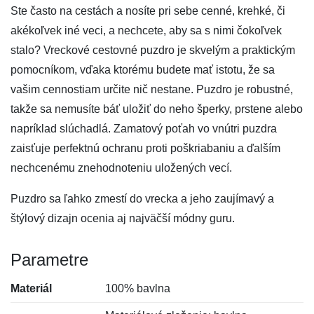
Ste často na cestách a nosíte pri sebe cenné, krehké, či
akékoľvek iné veci, a nechcete, aby sa s nimi čokoľvek
stalo? Vreckové cestovné puzdro je skvelým a praktickým
pomocníkom, vďaka ktorému budete mať istotu, že sa
vašim cennostiam určite nič nestane. Puzdro je robustné,
takže sa nemusíte báť uložiť do neho šperky, prstene alebo
napríklad slúchadlá. Zamatový poťah vo vnútri puzdra
zaisťuje perfektnú ochranu proti poškriabaniu a ďalším
nechcenému znehodnoteniu uložených vecí.
Puzdro sa ľahko zmestí do vrecka a jeho zaujímavý a
štýlový dizajn ocenia aj najväčší módny guru.
Parametre
Materiál
100% bavlna