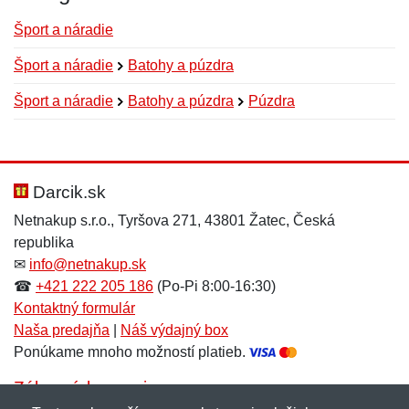
Šport a náradie
Šport a náradie
Batohy a púzdra
Šport a náradie
Batohy a púzdra
Púzdra
Nová recenzia
Nová otázka
Hodnotenie:
Meno:
*
*
Darcik.sk
Netnakup s.r.o., Tyršova 271, 43801 Žatec, Česká
republika
Meno:
E-mail:
*
*
✉
info@netnakup.sk
☎
+421 222 205 186
(Po-Pi 8:00-16:30)
Kontaktný formulár
Naša predajňa
|
Náš výdajný box
E-mail:
*
Ponúkame mnoho možností platieb.
Správa
*
Zákaznícky servis