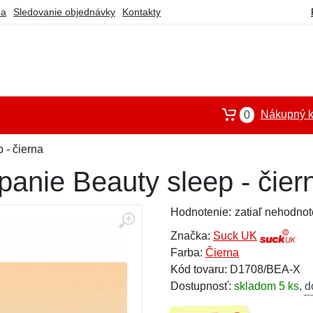
ba
Sledovanie objednávky
Kontakty
Nákupný k
0
 - čierna
anie Beauty sleep - čier
Hodnotenie:
zatiaľ nehodnot
Značka:
Suck UK
Farba:
Čierna
Kód tovaru: D1708/BEA-X
Dostupnosť:
skladom 5 ks
,
d