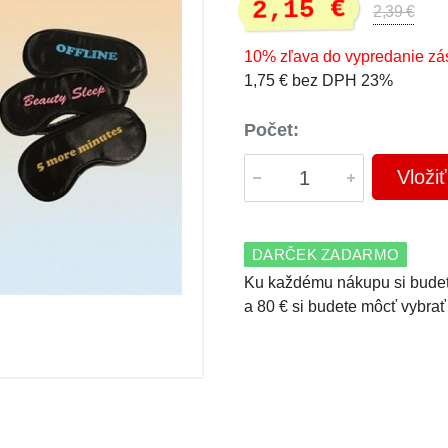
2,15 €
2,39 €
10% zľava do vypredanie zá
1,75 € bez DPH 23%
Počet:
Vloži
DARČEK ZADARMO
Ku každému nákupu si budet
a 80 € si budete môcť vybrať