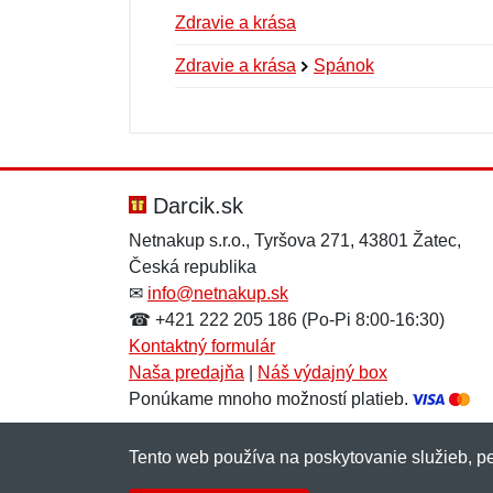
Zdravie a krása
Zdravie a krása
Spánok
Nová recenzia
Nová otázka
Hodnotenie:
Meno:
*
*
Darcik.sk
Netnakup s.r.o., Tyršova 271, 43801 Žatec,
Česká republika
Správa
Správa
*
*
✉
info@netnakup.sk
☎ +421 222 205 186 (Po-Pi 8:00-16:30)
Kontaktný formulár
Naša predajňa
|
Náš výdajný box
Ponúkame mnoho možností platieb.
Tento web používa na poskytovanie služieb, pe
Pridať
Pridať