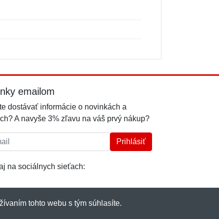
inky emailom
e dostávať informácie o novinkách a
ch? A navyše 3% zľavu na váš prvý nákup?
l:
Prihlásiť
j na sociálnych sieťach:
žívaním tohto webu s tým súhlasíte.