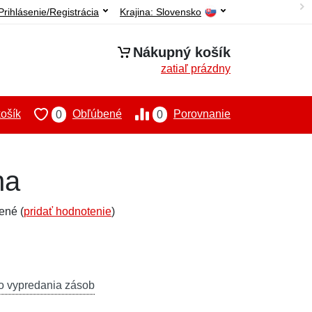
Prihlásenie/Registrácia
Krajina:
Slovensko
Nákupný košík
zatiaľ prázdny
ošík
Obľúbené
Porovnanie
0
0
na
ené (
pridať hodnotenie
)
o vypredania zásob