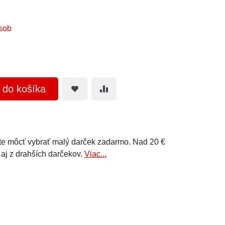
sob
ť do košíka
e môcť vybrať malý darček zadarmo. Nad 20 €
 aj z drahších darčekov.
Viac...