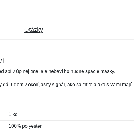
Otázky
ví
ád spí v úplnej tme, ale nebaví ho nudné spacie masky.
ý dá ľuďom v okolí jasný signál, ako sa cítite a ako s Vami maj
1 ks
100% polyester