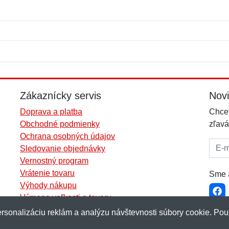
Meno:
E-mail:
*
*
E-mail:
*
Zákaznícky servis
Nov
Doprava a platba
Chcet
Obchodné podmienky
zľavá
Ochrana osobných údajov
E-mai
Sledovanie objednávky
Vernostný program
Vrátenie tovaru
Sme a
Výhody nákupu
Výmena veľkosti a tovaru
Viac informácií...
rsonalizáciu reklám a analýzu návštevnosti súbory cookie. Pou