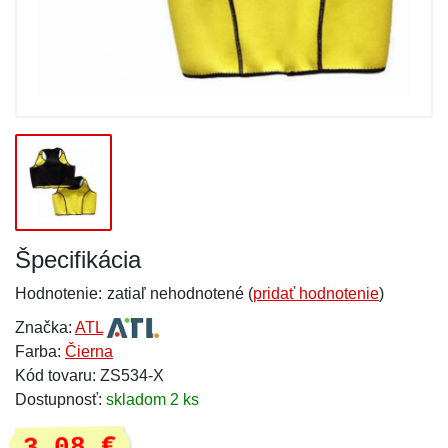
Špecifikácia
Hodnotenie:
zatiaľ nehodnotené (
pridať hodnotenie
)
Značka:
ATL
Farba:
Čierna
Kód tovaru: ZS534-X
Dostupnosť:
skladom 2 ks
3,08 €