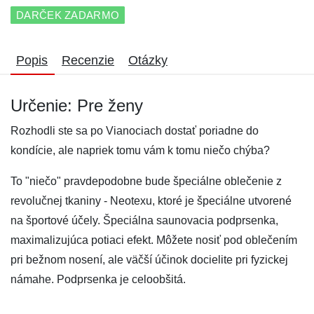
DARČEK ZADARMO
Popis
Recenzie
Otázky
Určenie: Pre ženy
Rozhodli ste sa po Vianociach dostať poriadne do
kondície, ale napriek tomu vám k tomu niečo chýba?
To "niečo" pravdepodobne bude špeciálne oblečenie z
revolučnej tkaniny - Neotexu, ktoré je špeciálne utvorené
na športové účely. Špeciálna saunovacia podprsenka,
maximalizujúca potiaci efekt. Môžete nosiť pod oblečením
pri bežnom nosení, ale väčší účinok docielite pri fyzickej
námahe. Podprsenka je celoobšitá.