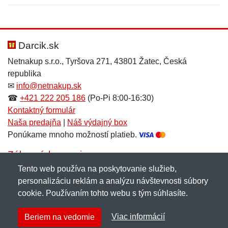
Nová recenzia
Nová otázka
Hodnotenie:
Meno:
*
*
Darcik.sk
Netnakup s.r.o., Tyršova 271, 43801 Žatec, Česká
republika
Meno:
E-mail:
*
*
✉
info@netnakup.sk
☎
+421 222 205 186
(Po-Pi 8:00-16:30)
Kontaktný formulár
Naša predajňa
|
Náš výdajný box
E-mail:
*
Ponúkame mnoho možností platieb.
Správa
*
Zákaznícky servis
Tento web používa na poskytovanie služieb,
Novinky emailom
personalizáciu reklám a analýzu návštevnosti súbory
Správa
*
cookie. Používaním tohto webu s tým súhlasíte.
Copyright © 2007-2026 (19 rokov s vami)
Netnakup.sk
&
Viac informácií
Beriem na vedomie
NetIQ
. Všetky práva vyhradené.