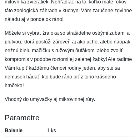
milovníka zvieratiek. Nehľadiac na to, koľko máte rokov,
táto zoologická záhrada v kuchyni Vám zaručene zdvihne
náladu aj v pondelok ráno!
Môžete si vybrať žraloka so strašidelne ostrými zubami a
plutvou, ktorá poslúži zároveň aj ako ucho, alebo naopak
nežnú bielu mačičku s ružovým ňufákom, alebo zvoliť
kompromis v podobe roztomilej zelenej žabky! Ale radíme
Vám kúpiť každému členovi rodiny jeden, aby ste sa
nemuseli hádať, kto bude ráno piť z toho krásneho
hrnčeka!
Vhodný do umývačky aj mikrovlnnej rúry.
Parametre
Balenie
1 ks